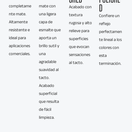
D
completame
mate con
Acabado con
nte mate.
una ligera
textura
Confiere un
Altamente
capa de
rugosa y alto
reflejo
resistente e
esmalte que
relieve para
perfectamen
ideal para
aporta un
superficies
te lineal a los
aplicaciones
brillo sutil y
que evocan
colores con
comerciales.
una
sensaciones
esta
agradable
al tacto.
terminación.
suavidad al
tacto.
Acabado
superficial
que resulta
de fácil
limpieza.