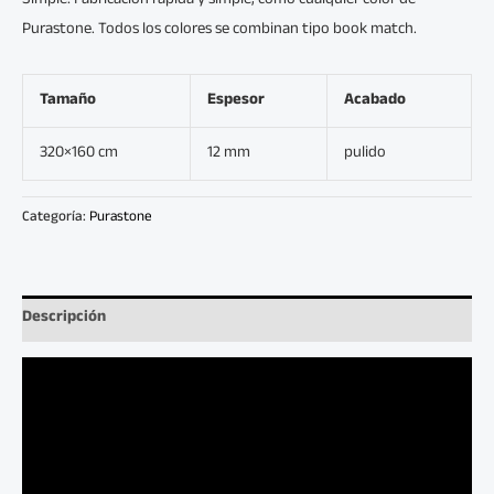
Simple: Fabricación rápida y simple, cómo cualquier color de
Purastone. Todos los colores se combinan tipo book match.
Tamaño
Espesor
Acabado
320×160 cm
12 mm
pulido
Categoría:
Purastone
Descripción