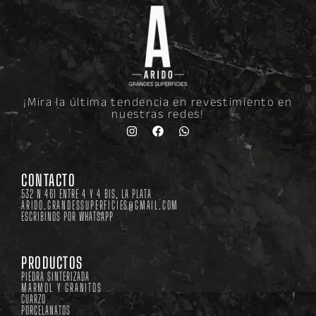
¡Mira la última tendencia en revestimiento en
nuestras redes!
Instagram
Facebook
Whatsapp
CONTACTO
532 N 461 ENTRE 4 Y 4 BIS, LA PLATA
ARIDO.GRANDESSUPERFICIES@GMAIL.COM
ESCRIBINOS POR WHATSAPP
PRODUCTOS
PIEDRA SINTERIZADA
MARMOL Y GRANITOS
CUARZO
PORCELANATOS