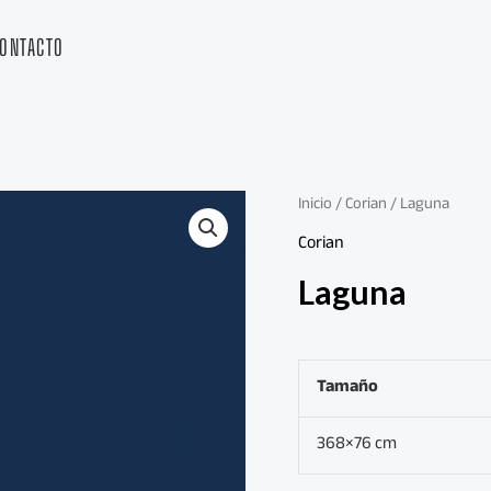
ONTACTO
Inicio
/
Corian
/ Laguna
Corian
Laguna
Tamaño
368×76 cm