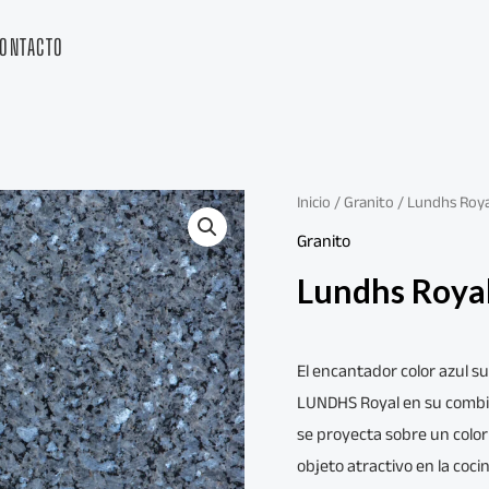
ONTACTO
Inicio
/
Granito
/ Lundhs Roya
Granito
Lundhs Roya
El encantador color azul s
LUNDHS Royal en su combin
se proyecta sobre un color 
objeto atractivo en la coci