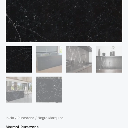
Inicio
/
Purastone
/ Negro Marquina
Marmol
,
Purastone